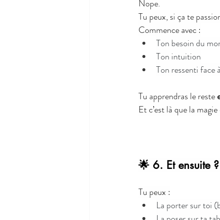
Nope.
Tu peux, si ça te passion
Commence avec :
Ton besoin du m
Ton intuition
Ton ressenti face 
Tu apprendras le reste 
Et c’est là que la magi
🌟 6. Et ensuite 
Tu peux :
La porter sur toi 
La poser sur ta tab