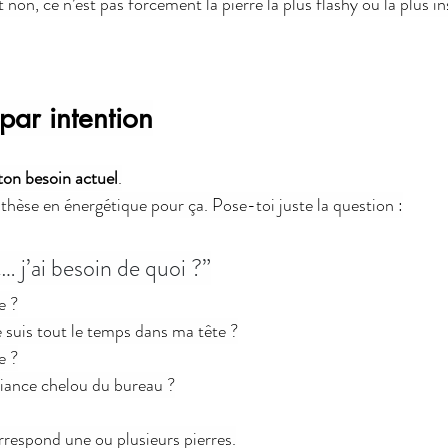
t non, ce n’est pas forcément la pierre la plus flashy ou la plus 
par intention
ton besoin actuel
.
 thèse en énergétique pour ça. Pose-toi juste la question :
j’ai besoin de quoi ?”
e ?
 suis tout le temps dans ma tête ?
e ?
iance chelou du bureau ?
respond une ou plusieurs pierres.