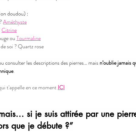
ion doudou) :
?
Améthyste
 
Citrine
ouge ou 
Tourmaline
e soi ? Quartz rose
 consulter les descriptions des pierres… mais 
n’oublie jamais q
chnique
.
 qui t'appelle en ce moment
ICI
mais… si je suis attirée par une pierr
lors que je débute ?”