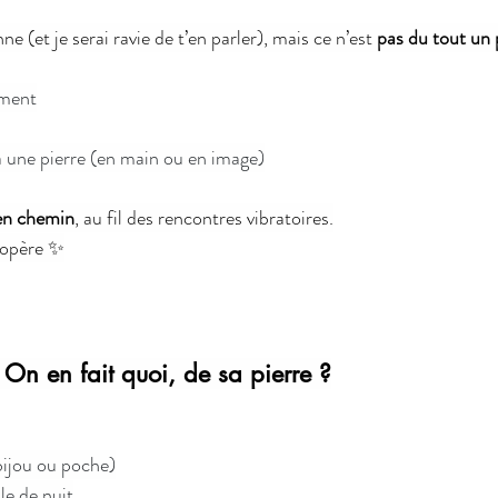
ne (et je serai ravie de t’en parler), mais ce n’est 
pas du tout un 
oment
à une pierre (en main ou en image)
en chemin
, au fil des rencontres vibratoires.
e opère ✨
? On en fait quoi, de sa pierre ?
(bijou ou poche)
le de nuit