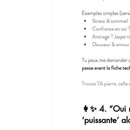
Exemples simples (vers
Stress & sommeil 
Confiance en soi ?
Ancrage ? Jaspe r
Douceur & amour d
Tu peux me demander ou
passe avant la fiche te
Trouve TA pierre, celle
👩‍✨ 4. “Oui 
‘puissante’ a