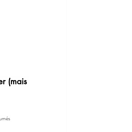
er (mais 
aumés 