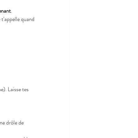
enant
.
e t'appelle quand 
e). Laisse tes 
une drôle de 