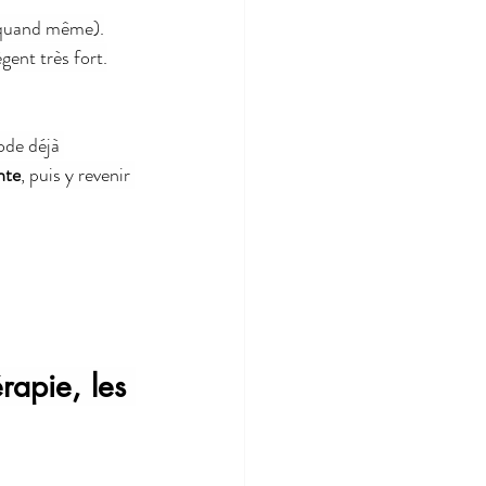
e quand même).
gent très fort.
ode déjà 
nte
, puis y revenir 
rapie, les 