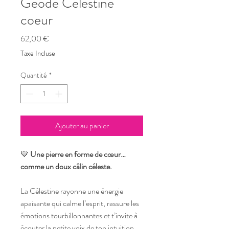
Géode Célestine
coeur
Prix
62,00 €
Taxe Incluse
Quantité
*
Ajouter au panier
💙
Une pierre en forme de cœur…
comme un doux câlin céleste.
La Célestine rayonne une énergie
apaisante qui calme l’esprit, rassure les
émotions tourbillonnantes et t’invite à
écouter la petite voix de ton intuition.