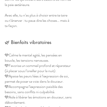
la paix extérieure.
Avec elle, tu n’as plus à choisir entre te taire
ou t’énerver : tu peux dire les choses… mais à
ta façon.
🌿 Bienfaits vibratoires
🩵Calme le mental agité, les pensées en
boucle, les tensions nerveuses.
🩵Favorise un sommeil profond et réparateur
(à placer sous l’oreiller pour la nuit).
🩵Apaise les peurs liées à l’expression de soi,
permet de poser sa voix dans la douceur.
🩵Accompagne l’expression paisible des
besoins, sans conflits ni culpabilité.
🩵Aide à libérer les émotions en douceur, sans
débordement.