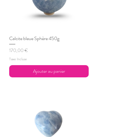
Calcite bleue Sphère 450g
Prix
170,00 €
Taxe Incluse
Ajouter au panier