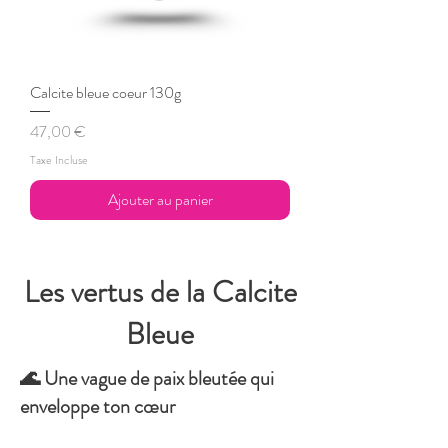
Calcite bleue coeur 130g
Prix
47,00 €
Taxe Incluse
Ajouter au panier
Les vertus de la Calcite
Bleue
🌊 Une vague de paix bleutée qui
enveloppe ton cœur