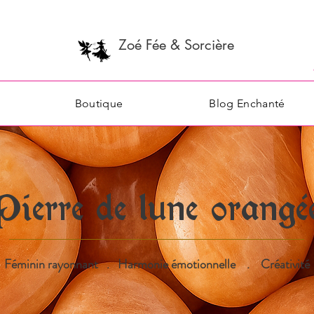
Zoé Fée & Sorcière
Boutique
Blog Enchanté
Pierre de lune orangé
Féminin rayonnant . Harmonie émotionnelle . Créativité