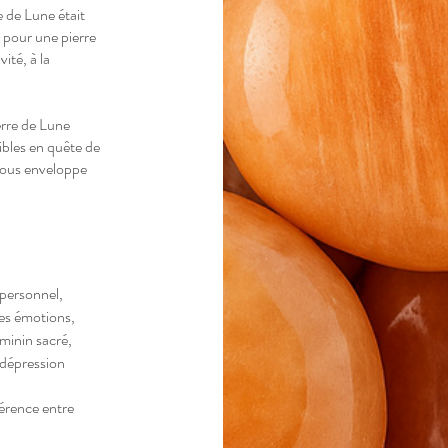
e de Lune était
 pour une pierre
ité, à la
erre de Lune
ibles en quête de
 vous enveloppe
 personnel,
 les émotions,
éminin sacré,
 dépression
hérence entre