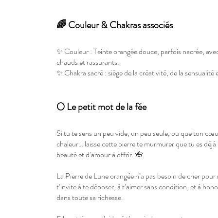
🌈 Couleur & Chakras associés
✨ Couleur : Teinte orangée douce, parfois nacrée, avec
chauds et rassurants.
✨ Chakra sacré : siège de la créativité, de la sensualité 
🌕 Le petit mot de la fée
Si tu te sens un peu vide, un peu seule, ou que ton cœu
chaleur… laisse cette pierre te murmurer que tu es déjà 
beauté et d’amour à offrir. 🌺
La Pierre de Lune orangée n’a pas besoin de crier pour 
t’invite à te déposer, à t’aimer sans condition, et à hon
dans toute sa richesse.