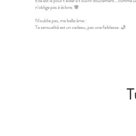
Elle est là pour t’aider à t’ouvrir doucement… comme u
n’oblige pas à éclore. 🌸
N'oublie pas, ma belle âme :
Ta sensualité est un cadeau, pas une faiblesse. 🌙
T