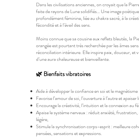
Dans les civilisations anciennes, on croyait que la Pierr
faite de rayons de Lune solidifiés… Une image poétique
profondément féminine, liée au chakra sacré, à la créativ
fécondité et à l’éveil des sens.
Moins connue que sa cousine aux reflets bleutés, la Pi
orangée est pourtant très recherchée par les âmes sens
réconciliation intérieure. Elle inspire paix, douceur, et
d’une aura chaleureuse et bienveillante.
🌿 Bienfaits vibratoires
Aide à développer la confiance en soi et le magnétisme
Favorise l’amour de soi, l’ouverture à l’autre et apaiser
Encourage la créativité, l’intuition et la connexion au f
Apaise le système nerveux : réduit anxiété, frustration,
légère,
Stimule la synchronisation corps-esprit : meilleure co
pensées, sensations et expressions.