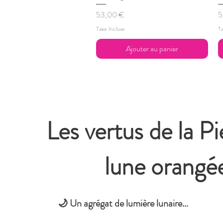
Prix
P
53,00 €
5
Taxe Incluse
Ta
Ajouter au panier
Les vertus de la Pi
lune orangé
🌙 Un agrégat de lumière lunaire…