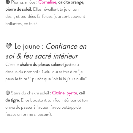
🟠 Pierres alliées : 
Cornaline
, 
calcite orange
, 
pierre de soleil. 
Elles réveillent ta joie, ton 
désir, et tes idées farfelues (qui sont souvent 
brillantes, en fait).
💛 Le jaune : 
Confiance en 
soi & feu sacré intérieur
C’est le 
chakra du plexus solaire
 (juste au-
dessus du nombril). Celui qui te fait dire “je 
peux le faire !” plutôt que “oh là là j’suis nulle”.
🟡 Stars du chakra soleil : 
Citrine
, 
pyrite
, 
œil 
de tigre. 
Elles boostent ton feu intérieur et ton 
envie de passer à l’action (avec bottage de 
fesses en prime si besoin).