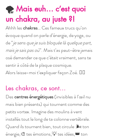
🌪️
 Mais euh… c’est quoi 
un chakra, au juste ?!
Ahhh les 
chakras
… Ces fameux trucs qu’on 
évoque quand on parle d’énergie, de yoga, ou 
de “
je sens que je suis bloquée là quelque part, 
mais je sais pas où
”. Mais t’as peut-être jamais 
osé demander ce que c’était vraiment, sans te 
sentir à côté de la plaque cosmique.
Alors laisse-moi t’expliquer façon Zoé. 🧚‍♀️
Les chakras, ce sont…
Des 
centres énergétiques
 (invisibles à l’œil nu 
mais bien présents) qui tournent comme des 
petits vortex. Imagine des moulins à vent 
installés tout le long de ta colonne vertébrale. 
Quand ils tournent bien, tout circule :🌬️ ton 
énergie,🎨 tes émotions,💡 tes idées,👑 ton 