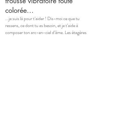
trousse vibratoire toute 
colorée…
...je suis là pour t’aider ! Dis-moi ce que tu 
ressens, ce dont tu as besoin, et je t’aide à 
composer ton arc-en-ciel d’âme. Les étagères 
de 
ma boutique
 débordent déjà de trésors 
colorés. 💎✨
🌈 Et si tu veux aller plus 
loin que le simple "j’aime 
bien cette couleur"…
Je t’aide à 
décrypter tes clés vibratoires sur-
mesure
, pour t’aligner sans te tordre comme 
une posture de yoga qui te donne le torticolis. 