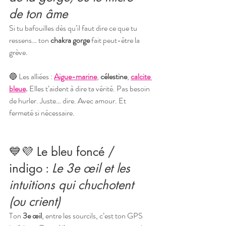
de ton âme
Si tu bafouilles dès qu’il faut dire ce que tu 
ressens… ton 
chakra gorge
 fait peut-être la 
grève.
🔵 Les alliées : 
Aigue-marine
, 
célestine
, 
calcite 
bleue
. 
Elles t’aident à dire ta vérité. Pas besoin 
de hurler. Juste… dire. Avec amour. Et 
fermeté si nécessaire.
💙💜 Le bleu foncé / 
indigo : 
Le 3e œil et les 
intuitions qui chuchotent 
(ou crient)
Ton 
3e œil
, entre les sourcils, c’est ton GPS 