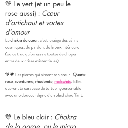
💚 Le vert (et un peu le 
rose aussi) : 
Cœur 
d’artichaut et vortex 
d’amour
Le 
chakra du cœur
, c’est le siège des câlins 
cosmiques, du pardon, de la paix intérieure 
(ou ce truc qu’on essaie toutes de choper 
entre deux crises existentielles).
💚💗 Les pierres qui aiment ton cœur : 
Quartz 
rose
, 
aventurine
, 
rhodonite
, 
malachite
. 
Elles 
ouvrent ta carapace de tortue hypersensible 
avec une douceur digne d’un plaid chauffant.
💙 Le bleu clair : 
Chakra 
de la gorge, ou le micro 