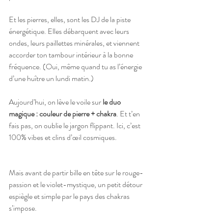
Et les pierres, elles, sont les DJ de la piste 
énergétique. Elles débarquent avec leurs 
ondes, leurs paillettes minérales, et viennent 
accorder ton tambour intérieur à la bonne 
fréquence. (Oui, même quand tu as l’énergie 
d’une huître un lundi matin.)
Aujourd’hui, on lève le voile sur 
le duo 
magique : couleur de pierre + chakra
. Et t’en 
fais pas, on oublie le jargon flippant. Ici, c’est 
100% vibes et clins d’œil cosmiques.
Mais avant de partir bille en tête sur le rouge-
passion et le violet-mystique, un petit détour 
espiègle et simple par le pays des chakras 
s’impose.