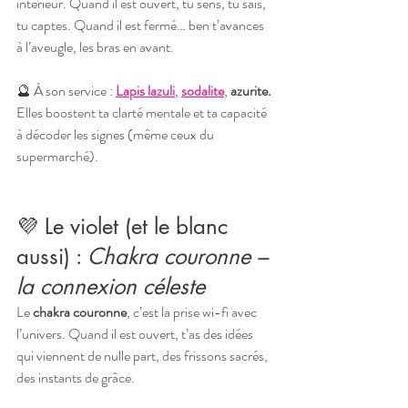
intérieur. Quand il est ouvert, tu sens, tu sais, 
tu captes. Quand il est fermé… ben t’avances 
à l’aveugle, les bras en avant.
🔮 À son service : 
Lapis lazuli
, 
sodalite
, 
azurite. 
Elles boostent ta clarté mentale et ta capacité 
à décoder les signes (même ceux du 
supermarché).
💜 Le violet (et le blanc 
aussi) : 
Chakra couronne – 
la connexion céleste
Le 
chakra couronne
, c’est la prise wi-fi avec 
l’univers. Quand il est ouvert, t’as des idées 
qui viennent de nulle part, des frissons sacrés, 
des instants de grâce.