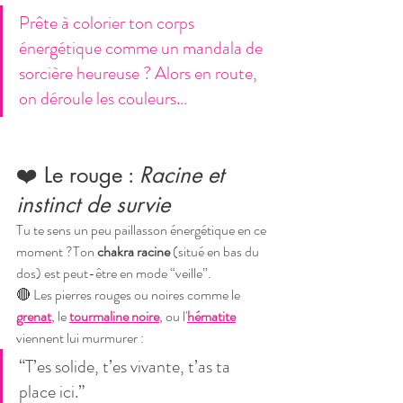
Prête à colorier ton corps 
énergétique comme un mandala de 
sorcière heureuse ? Alors en route, 
on déroule les couleurs…
❤️ Le rouge : 
Racine et 
instinct de survie
Tu te sens un peu paillasson énergétique en ce 
moment ?Ton 
chakra racine
 (situé en bas du 
dos) est peut-être en mode “veille”.
🔴 Les pierres rouges ou noires comme le 
grenat
, le 
tourmaline noire
, ou l'
hématite
viennent lui murmurer :
“T’es solide, t’es vivante, t’as ta 
place ici.”