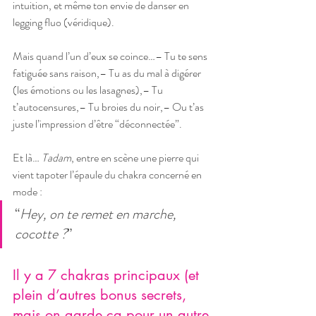
intuition, et même ton envie de danser en 
legging fluo (véridique).
Mais quand l’un d’eux se coince…– Tu te sens 
fatiguée sans raison,– Tu as du mal à digérer 
(les émotions ou les lasagnes),– Tu 
t’autocensures,– Tu broies du noir,– Ou t’as 
juste l’impression d’être “déconnectée”.
Et là… 
Tadam
, entre en scène une pierre qui 
vient tapoter l’épaule du chakra concerné en 
mode :
“
Hey, on te remet en marche, 
cocotte ?
”
Il y a 7 chakras principaux (et 
plein d’autres bonus secrets, 
mais on garde ça pour un autre 