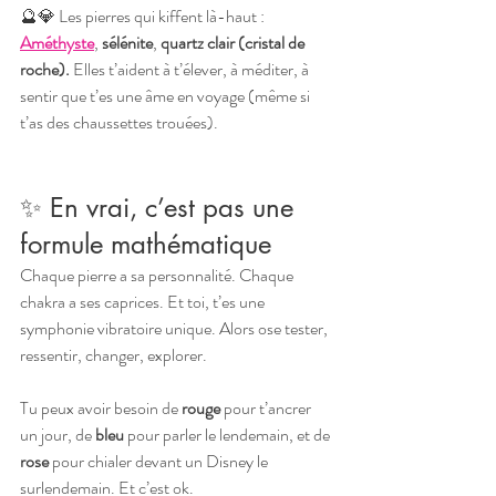
🔮💎 Les pierres qui kiffent là-haut : 
Améthyste
, 
sélénite
, 
quartz clair (cristal de 
roche). 
Elles t’aident à t’élever, à méditer, à 
sentir que t’es une âme en voyage (même si 
t’as des chaussettes trouées).
✨ En vrai, c’est pas une 
formule mathématique
Chaque pierre a sa personnalité. Chaque 
chakra a ses caprices. Et toi, t’es une 
symphonie vibratoire unique. Alors ose tester, 
ressentir, changer, explorer.
Tu peux avoir besoin de 
rouge
 pour t’ancrer 
un jour, de 
bleu
 pour parler le lendemain, et de 
rose 
pour chialer devant un Disney le 
surlendemain. Et c’est ok.