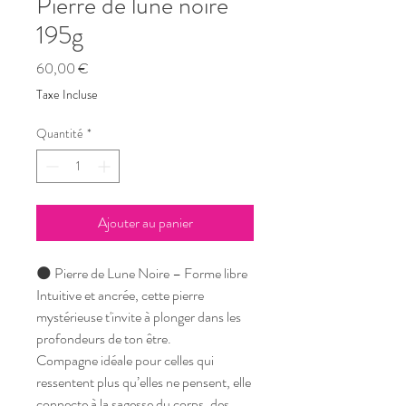
Pierre de lune noire
195g
Prix
60,00 €
Taxe Incluse
Quantité
*
Ajouter au panier
🌑 Pierre de Lune Noire – Forme libre
Intuitive et ancrée, cette pierre
mystérieuse t'invite à plonger dans les
profondeurs de ton être.
Compagne idéale pour celles qui
ressentent plus qu’elles ne pensent, elle
connecte à la sagesse du corps, des