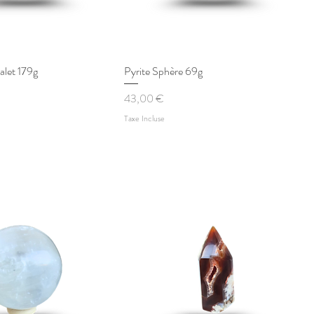
alet 179g
perçu rapide
Pyrite Sphère 69g
Aperçu rapide
Prix
43,00 €
Taxe Incluse