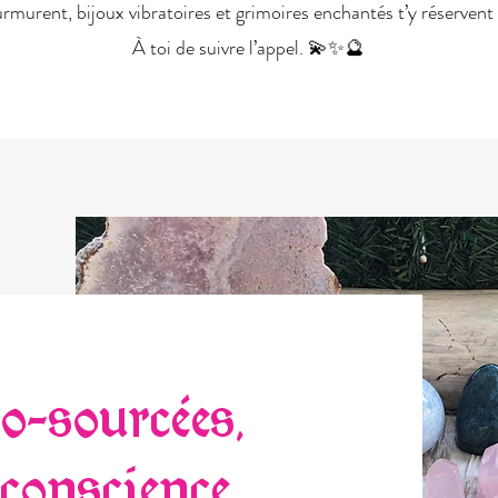
rmurent, bijoux vibratoires et grimoires enchantés t’y réservent l
À toi de suivre l’appel. 💫✨🔮
co-sourcées,
 conscience