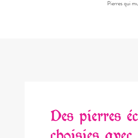
Pierres qui mu
Des pierres é
choisies avec