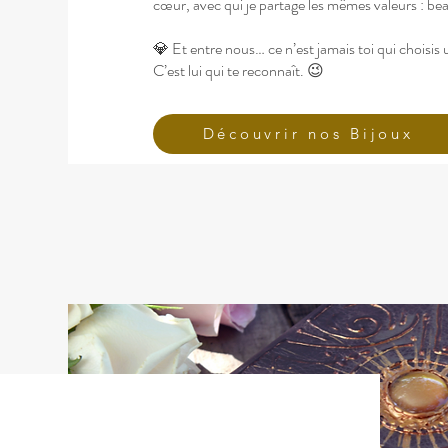
cœur, avec qui je partage les mêmes valeurs : bea
💎 Et entre nous… ce n’est jamais toi qui choisis 
C’est lui qui te reconnaît. 😉
Découvrir nos Bijoux