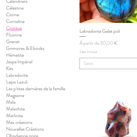
Calendriers
Célestine
Citrine
Cornaline
Cristaux
Labradorite Galet poli
Aperçu rapide
Fluorine
Grenat
Prix promotionnel
À partir de
30,00 €
Grimoires & Ebooks
Taxe Incluse
Hématite
Jaspe Impérial
Galet
Kits
Labradorite
Lapis Lazuli
Les p'tites dernières de la famille
Magazine
Mala
Malachite
Merlinite
Mes créations
Nouvelles Créations
Obsidienne noire