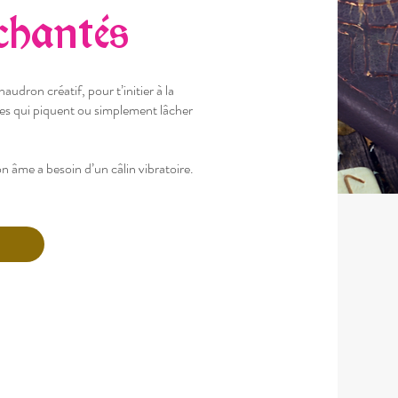
chantés
udron créatif, pour t’initier à la
ies qui piquent ou simplement lâcher
 âme a besoin d’un câlin vibratoire.